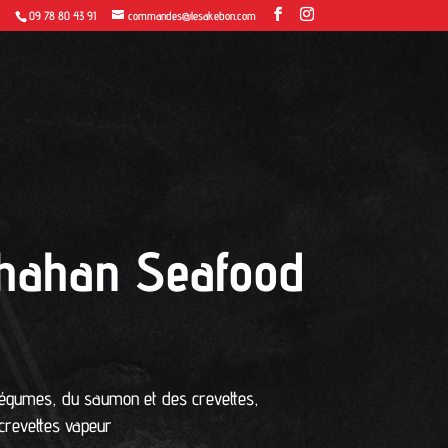
09 78 80 43 91
commandes@lesakebon.com
hahan Seafood
 légumes, du saumon et des crevettes,
revettes vapeur