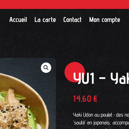
Accueil
La carte
Contact
Mon compte
YU1 – Ya
14,60
€
Yaki Udon au poulet : des nou
‘sauté’ en japonais, accomp