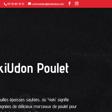
09 78 80 43 91
commandes@lesakebon.com
kiUdon Poulet
illes épaisses sautées, où ‘Yaki’ signifie
agnées de délicieux morceaux de poulet pour