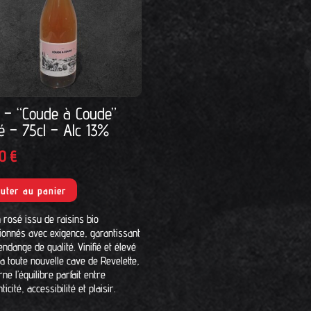
 – “Coude à Coude”
é – 75cl – Alc 13%
00
€
outer au panier
 rosé issu de raisins bio
tionnés avec exigence, garantissant
ndange de qualité. Vinifié et élevé
a toute nouvelle cave de Revelette,
arne l’équilibre parfait entre
ticité, accessibilité et plaisir.