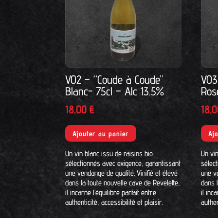
V02 – “Coude à Coude”
V03
Blanc- 75cl – Alc 13.5%
Ros
18,00
€
18,
Ajouter au panier
Aj
Un vin blanc issu de raisins bio
Un vin
sélectionnés avec exigence, garantissant
sélec
une vendange de qualité. Vinifié et élevé
une ve
dans la toute nouvelle cave de Revelette,
dans l
il incarne l’équilibre parfait entre
il inc
authenticité, accessibilité et plaisir.
authen