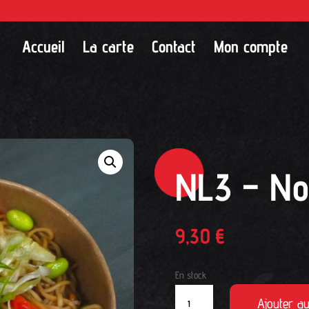
Accueil
La carte
Contact
Mon compte
NL3 – No
9,30
€
En stock
quantité
Ajouter a