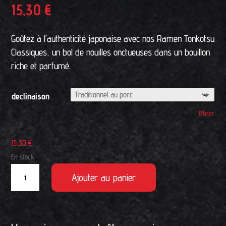
15,30
€
Goûtez à l’authenticité japonaise avec nos Ramen Tonkotsu
Classiques, un bol de nouilles onctueuses dans un bouillon
riche et parfumé.
declinaison
Effacer
15,30
€
En stock
quantité
Ajouter au panier
de
RA2
A
-
l
Ramen