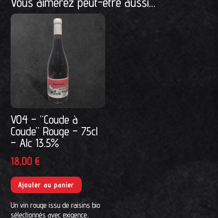
Vous aimerez peut-être aussi…
t
Tonkotsu
e
Classique
r
n
a
t
i
v
e
V04 – “Coude à
:
Coude” Rouge – 75cl
– Alc 13.5%
18,00
€
Ajouter au panier
Un vin rouge issu de raisins bio
sélectionnés avec exigence,